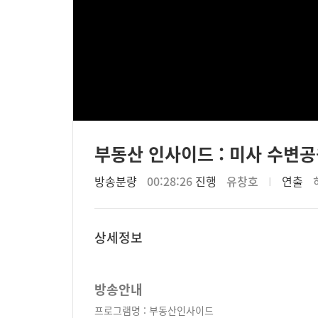
부동산 인사이드 : 미사 수변
방송분량
00:28:26
진행
유창호
I
연출
상세정보
방송안내
프로그램명 : 부동산인사이드