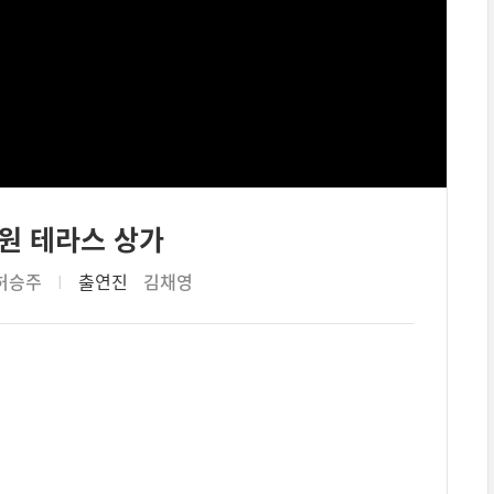
공원 테라스 상가
허승주
I
출연진
김채영