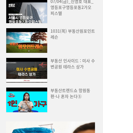
07/04(금)_신영호 대표_
영등포구영등포동2가오
피스텔
1031(목) 부동산원포인트
레슨
부동산 인사이드 : 미사 수
변공원 테라스 상가
부동산트렌드쇼 망원동
편-나 혼자 논다⑤