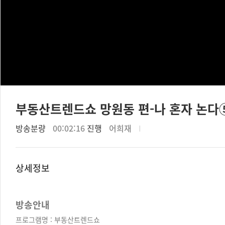
부동산트렌드쇼 망원동 편-나 혼자 논다
방송분량
00:02:16
진행
어희재
I
상세정보
방송안내
프로그램명 : 부동산트렌드쇼