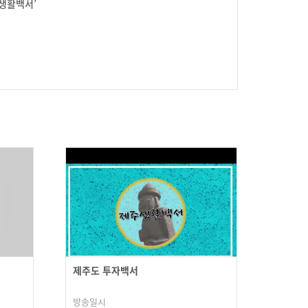
생활백서’
제주도 투자백서
방송일시