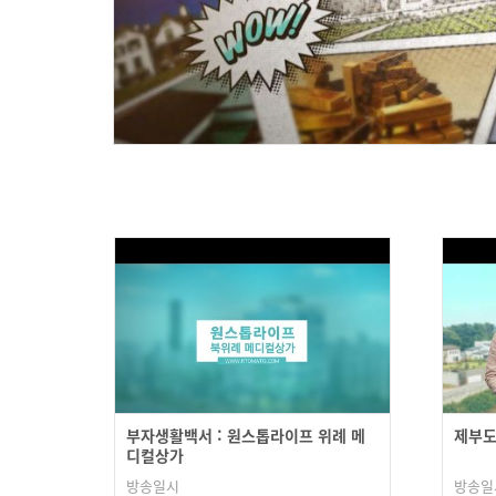
부자생활백서 : 원스톱라이프 위례 메
제부도
디컬상가
방송일시
방송일