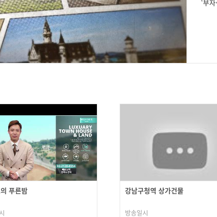
‘부자
의 푸른밤
강남구청역 상가건물
시
방송일시