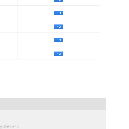
울마포-0945